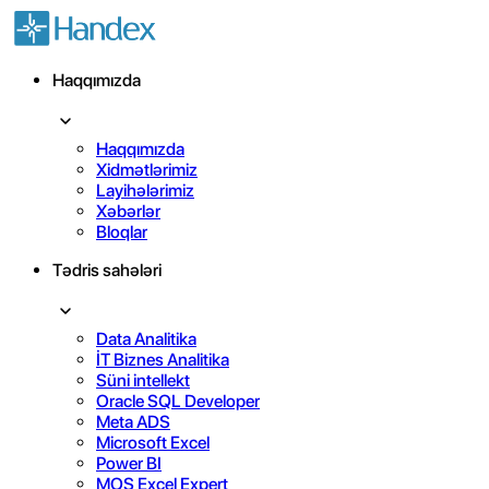
Haqqımızda
Haqqımızda
Xidmətlərimiz
Layihələrimiz
Xəbərlər
Bloqlar
Tədris sahələri
Data Analitika
İT Biznes Analitika
Süni intellekt
Oracle SQL Developer
Meta ADS
Microsoft Excel
Power BI
MOS Excel Expert