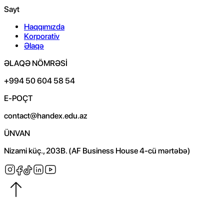
Sayt
Haqqımızda
Korporativ
Əlaqə
ƏLAQƏ NÖMRƏSİ
+994 50 604 58 54
E-POÇT
contact@handex.edu.az
ÜNVAN
Nizami küç., 203B. (AF Business House 4-cü mərtəbə)