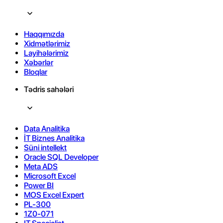
Haqqımızda
Xidmətlərimiz
Layihələrimiz
Xəbərlər
Bloqlar
Tədris sahələri
Data Analitika
İT Biznes Analitika
Süni intellekt
Oracle SQL Developer
Meta ADS
Microsoft Excel
Power BI
MOS Excel Expert
PL-300
1Z0-071