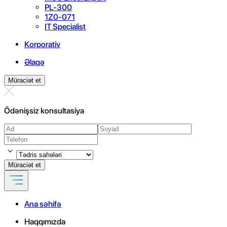
PL-300
1Z0-071
IT Specialist
Korporativ
Əlaqə
Müraciət et
Ödənişsiz konsultasiya
Müraciət et
Ana səhifə
Haqqımızda