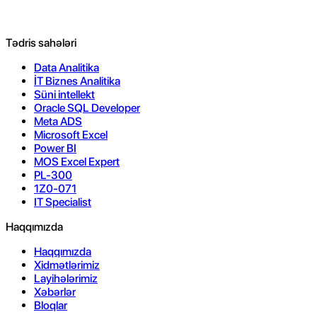
Tədris sahələri
Data Analitika
İT Biznes Analitika
Süni intellekt
Oracle SQL Developer
Meta ADS
Microsoft Excel
Power BI
MOS Excel Expert
PL-300
1Z0-071
IT Specialist
Haqqımızda
Haqqımızda
Xidmətlərimiz
Layihələrimiz
Xəbərlər
Bloqlar