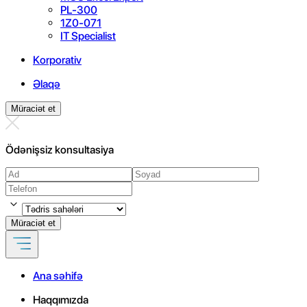
PL-300
1Z0-071
IT Specialist
Korporativ
Əlaqə
Müraciət et
Ödənişsiz konsultasiya
Müraciət et
Ana səhifə
Haqqımızda