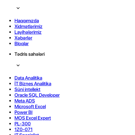
Haqqımızda
Xidmətlərimiz
Layihələrimiz
Xəbərlər
Bloqlar
Tədris sahələri
Data Analitika
İT Biznes Analitika
Süni intellekt
Oracle SQL Developer
Meta ADS
Microsoft Excel
Power BI
MOS Excel Expert
PL-300
1Z0-071