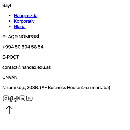
Sayt
Haqqımızda
Korporativ
Əlaqə
ƏLAQƏ NÖMRƏSİ
+994 50 604 58 54
E-POÇT
contact@handex.edu.az
ÜNVAN
Nizami küç., 203B. (AF Business House 4-cü mərtəbə)