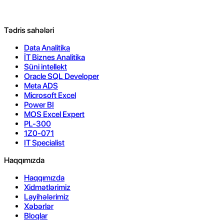
Tədris sahələri
Data Analitika
İT Biznes Analitika
Süni intellekt
Oracle SQL Developer
Meta ADS
Microsoft Excel
Power BI
MOS Excel Expert
PL-300
1Z0-071
IT Specialist
Haqqımızda
Haqqımızda
Xidmətlərimiz
Layihələrimiz
Xəbərlər
Bloqlar