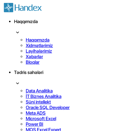
Haqqımızda
Haqqımızda
Xidmətlərimiz
Layihələrimiz
Xəbərlər
Bloqlar
Tədris sahələri
Data Analitika
İT Biznes Analitika
Süni intellekt
Oracle SQL Developer
Meta ADS
Microsoft Excel
Power BI
MOS Excel Expert